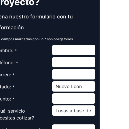
royecto?
ena nuestro formulario con tu
formación
 campos marcados con un * son obligatorios.
mbre:
*
léfono:
*
rreo:
*
tado:
*
unto:
*
uál servicio
cesitas cotizar?