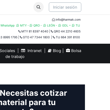
Iniciar sesión
info@harmak.com
-
WhatsApp
MTY
-
QRO
-
LEÓN
-
GDL
TIJ​
MTY 81 8397 4040
|
QRO 44 2210 4605
3 8995 1795
|
GTO 47 7344 1800
|
TIJ 664 391 8100
ociales
|
Intranet
|
Blog
|
Bolsa
de trabajo
Necesitas cotizar
aterial para tu