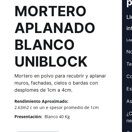
p
MORTERO
Ll
APLANADO
in
BLANCO
Los
No
UNIBLOCK
Te
Mortero en polvo para recubrir y aplanar
Co
muros, fachadas, cielos o bardas con
Es
desplomes de 1cm a 4cm.
As
Rendimiento Aproximado:
2.63m2 c
on un e
spesor promedio de 1cm
¿C
Presentación:
Blanco 40 Kg
ne