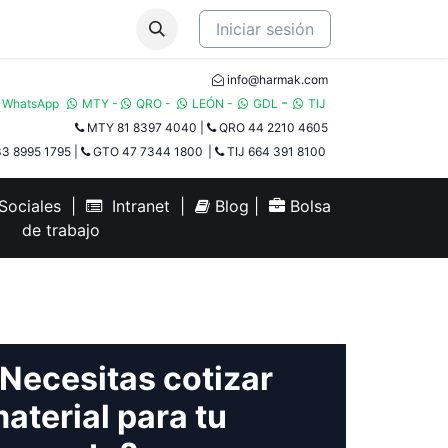
Iniciar sesión
info@harmak.com
-
WhatsApp
MTY
-
QRO
-
LEÓN
-
GDL
TIJ​
MTY 81 8397 4040
|
QRO 44 2210 4605
3 8995 1795
|
GTO 47 7344 1800
|
TIJ 664 391 8100
ociales
|
Intranet
|
Blog
|
Bolsa
de trabajo
Necesitas cotizar
aterial para tu