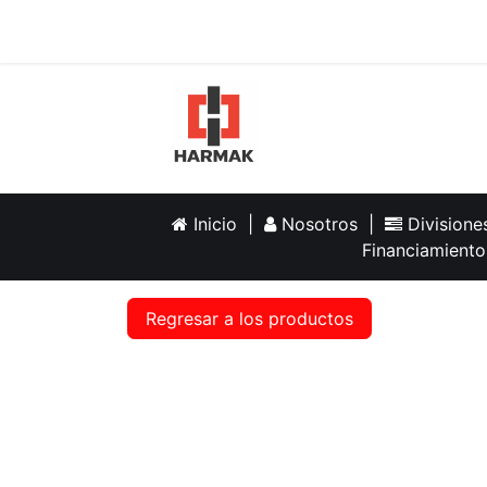
Inicio
Help
Inicio
|
Nosotros
|
Division
Financiamiento
Regresar a los productos