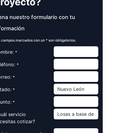
royecto?
ena nuestro formulario con tu
formación
 campos marcados con un * son obligatorios.
mbre:
*
léfono:
*
rreo:
*
tado:
*
unto:
*
uál servicio
cesitas cotizar?