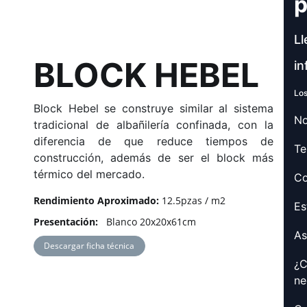
p
Ll
BLOCK HEBEL
in
Los
Block Hebel se construye similar al sistema
No
tradicional de albañilería confinada, con la
diferencia de que reduce tiempos de
Te
construcción, además de ser el block más
térmico del mercado.
Co
Rendimiento Aproximado:
12.5pzas / m2
Es
Presentación:
Blanco 20x20x61cm
As
Descargar ficha técnica
¿C
ne