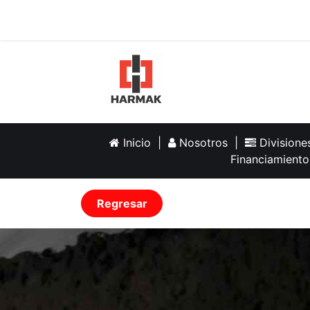
Inicio
Help
Inicio
|
Nosotros
|
Division
Financiamiento
Regresar