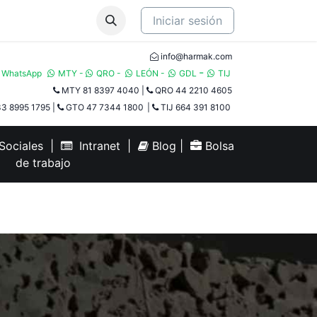
Iniciar sesión
info@harmak.com
-
WhatsApp
MTY
-
QRO
-
LEÓN
-
GDL
TIJ​
MTY 81 8397 4040
|
QRO 44 2210 4605
3 8995 1795
|
GTO 47 7344 1800
|
TIJ 664 391 8100
ociales
|
Intranet
|
Blog
|
Bolsa
de trabajo